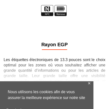
Rayon EGP
Les étiquettes électroniques de 13.3 pouces sont le choix
optimal pour les zones où vous souhaitez afficher une
grande quantité d’informations ou pour les articles de
grande taille. Leur grande taille offre une visibilité
exceptionnelle, améliorant ainsi l’expérience client et
✕
rendant les informations clairement lisibles de loin. Idéales
pour les meubles, l’électroménager ou les promotions
Nous utilisons les cookies afin de vous
Decouvrir la gamme
spéciales, ces étiquettes assurent une mise à jour rapide
assurer la meilleure expérience sur notre site
et précise des prix et des informations produits.