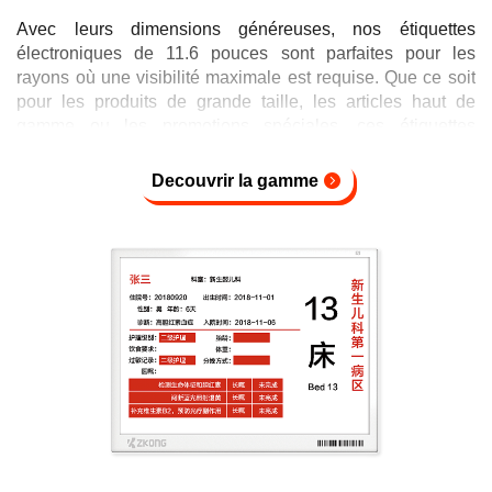
Avec leurs dimensions généreuses, nos étiquettes
électroniques de 11.6 pouces sont parfaites pour les
rayons où une visibilité maximale est requise. Que ce soit
pour les produits de grande taille, les articles haut de
gamme ou les promotions spéciales, ces étiquettes
garantissent une gestion optimale des informations de prix
et de stock. Leur grande taille facilite la lecture et améliore
Decouvrir la gamme
ainsi l’expérience client.