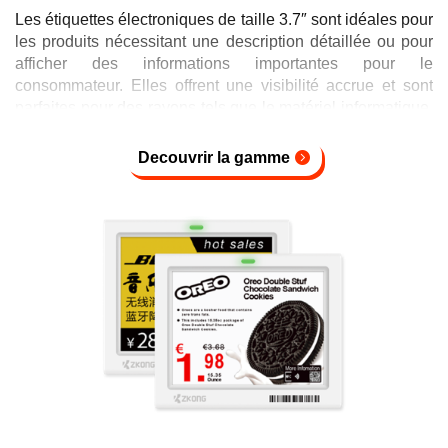
Les étiquettes électroniques de taille 3.7″ sont idéales pour
les produits nécessitant une description détaillée ou pour
afficher des informations importantes pour le
consommateur. Elles offrent une visibilité accrue et sont
parfaites pour des rayons tels que le matériel informatique,
les appareils électroménagers ou les produits de
bricolage. Elles permettent une lecture aisée et une mise à
Decouvrir la gamme
jour rapide des informations.